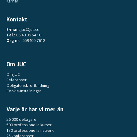
Karriär
Kontakt
E-mail:
juc@juc.se
Tel.:
08 40 06 54 10
Org nr.:
559400-7618
Om JUC
Om JUC
Referenser
Obligatorisk fortbildning
Cookie-inställningar
Varje år har vi mer än
26.000 deltagare
500 professionella kurser
170 professionella nätverk
25 konferenser