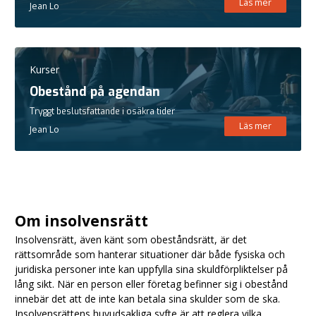
Läs mer
Jean Lo
Kurser
Obestånd på agendan
Tryggt beslutsfattande i osäkra tider
Läs mer
Jean Lo
Om insolvensrätt
Insolvensrätt, även känt som obeståndsrätt, är det
rättsområde som hanterar situationer där både fysiska och
juridiska personer inte kan uppfylla sina skuldförpliktelser på
lång sikt. När en person eller företag befinner sig i obestånd
innebär det att de inte kan betala sina skulder som de ska.
Insolvensrättens huvudsakliga syfte är att reglera vilka