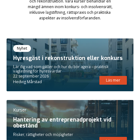
och rekonstruktion. Våra kurser behandlar en
mängd ämnen inom konkurs- och insolvensrätt,
inklusive lagstiftning, rättspraxis och praktiska
aspekter av insolvensförfaranden.
Kurser
Nyhet
Hyresgäst i rekonstruktion eller konkurs
Lär dig vad som gäller och hur du bör agera – praktisk
vägledning för hyresvärdar
22 september 2026
Läs mer
Hedvig Mårstad
Kurser
Hantering av entreprenadprojekt vid
obestånd
Risker, rättigheter och möjligheter