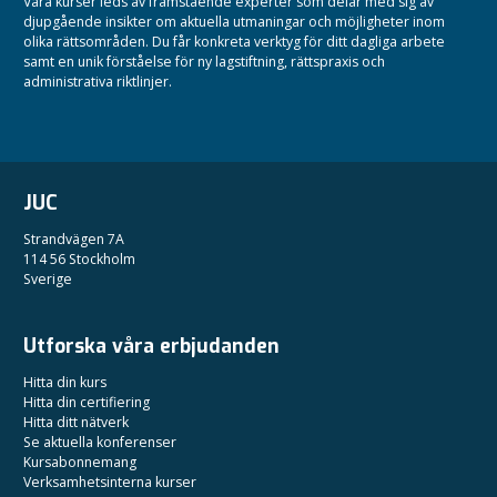
Våra kurser leds av framstående experter som delar med sig av
djupgående insikter om aktuella utmaningar och möjligheter inom
olika rättsområden.
Du får konkreta verktyg för ditt dagliga arbete
samt en unik förståelse för ny lagstiftning, rättspraxis och
administrativa riktlinjer.
JUC
Strandvägen 7A
114 56 Stockholm
Sverige
Utforska våra erbjudanden
Hitta din kurs
Hitta din certifiering
Hitta ditt nätverk
Se aktuella konferenser
Kursabonnemang
Verksamhetsinterna kurser