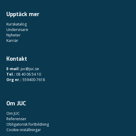
Upptäck mer
Kurskatalog
Undervisare
Nyheter
Karriär
Kontakt
E-mail:
juc@juc.se
Tel.:
08 40 06 54 10
Org nr.:
559400-7618
Om JUC
Om JUC
Referenser
Obligatorisk fortbildning
Cookie-inställningar