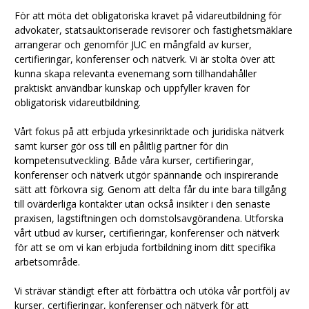
För att möta det obligatoriska kravet på vidareutbildning för
advokater, statsauktoriserade revisorer och fastighetsmäklare
arrangerar och genomför JUC en mångfald av kurser,
certifieringar, konferenser och nätverk. Vi är stolta över att
kunna skapa relevanta evenemang som tillhandahåller
praktiskt användbar kunskap och uppfyller kraven för
obligatorisk vidareutbildning.
Vårt fokus på att erbjuda yrkesinriktade och juridiska nätverk
samt kurser gör oss till en pålitlig partner för din
kompetensutveckling. Både våra kurser, certifieringar,
konferenser och nätverk utgör spännande och inspirerande
sätt att förkovra sig. Genom att delta får du inte bara tillgång
till ovärderliga kontakter utan också insikter i den senaste
praxisen, lagstiftningen och domstolsavgörandena. Utforska
vårt utbud av kurser, certifieringar, konferenser och nätverk
för att se om vi kan erbjuda fortbildning inom ditt specifika
arbetsområde.
Vi strävar ständigt efter att förbättra och utöka vår portfölj av
kurser, certifieringar, konferenser och nätverk för att