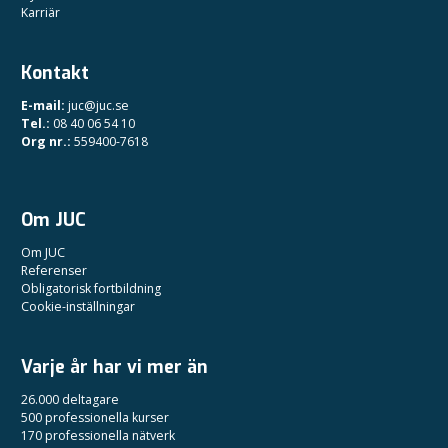
Karriär
Kontakt
E-mail:
juc@juc.se
Tel.:
08 40 06 54 10
Org nr.:
559400-7618
Om JUC
Om JUC
Referenser
Obligatorisk fortbildning
Cookie-inställningar
Varje år har vi mer än
26.000 deltagare
500 professionella kurser
170 professionella nätverk