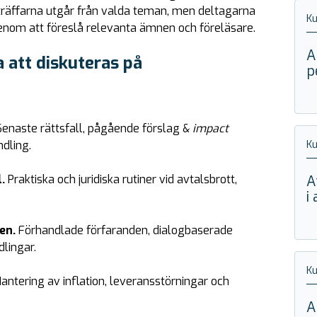
räffarna utgår från valda teman, men deltagarna
Ku
nom att föreslå relevanta ämnen och föreläsare.
A
att diskuteras på
p
Senaste rättsfall, pågående förslag &
impact
dling.
Ku
l.
Praktiska och juridiska rutiner vid avtalsbrott,
A
i
ken.
Förhandlade förfaranden, dialogbaserade
lingar.
Ku
antering av inflation, leveransstörningar och
A