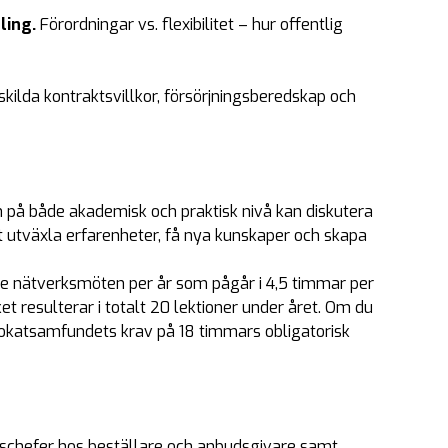
ling.
Förordningar vs. flexibilitet – hur offentlig
skilda kontraktsvillkor, försörjningsberedskap och
 på både akademisk och praktisk nivå kan diskutera
utväxla erfarenheter, få nya kunskaper och skapa
de nätverksmöten per år som pågår i 4,5 timmar per
ket resulterar i totalt 20 lektioner under året. Om du
dvokatsamfundets krav på 18 timmars obligatorisk
udschefer hos beställare och anbudsgivare samt