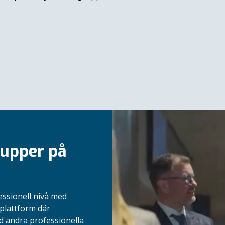
rupper på
ssionell nivå med
 plattform där
 andra professionella