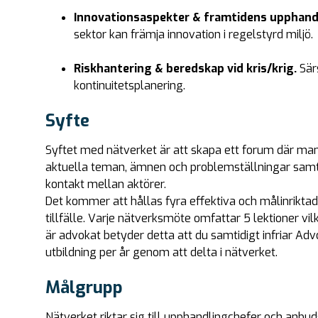
Innovationsaspekter & framtidens upphand
sektor kan främja innovation i regelstyrd miljö.
Riskhantering & beredskap vid kris/krig.
Sär
kontinuitetsplanering.
Syfte
Syftet med nätverket är att skapa ett forum där man
aktuella teman, ämnen och problemställningar samt 
kontakt mellan aktörer.
Det kommer att hållas fyra effektiva och målinrikta
tillfälle. Varje nätverksmöte omfattar 5 lektioner vil
är advokat betyder detta att du samtidigt infriar A
utbildning per år genom att delta i nätverket.
Målgrupp
Nätverket riktar sig till upphandlingchefer och anb