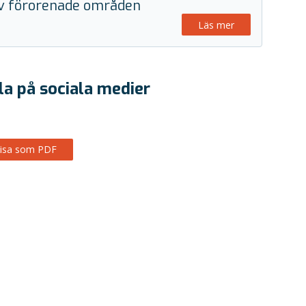
v förorenade områden
Läs mer
la på sociala medier
isa som PDF