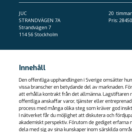
JUC
20
timmar
STRANDVÄGEN 7A
Pris
:
28450
Strandvägen 7
114 56 Stockholm
Innehåll
Den offentliga upphandlingen i Sverige omsätter hund
vissa branscher en betydande del av marknaden. För
att erhålla kontrakt från det allmänna. Lagstiftaren
offentliga anskaffar varor, tjänster eller entreprena
process med många olika steg som kräver god insikt
I nätverket får du möjlighet att diskutera och fördjupa
akademiskt perspektiv. Förutom de gediget erfarna 
dela med sig av sina kunskaper inom särskilda områ