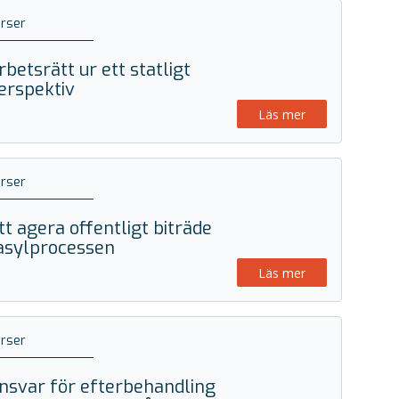
rser
rbetsrätt ur ett statligt
erspektiv
Läs mer
rser
tt agera offentligt biträde
 asylprocessen
Läs mer
rser
nsvar för efterbehandling