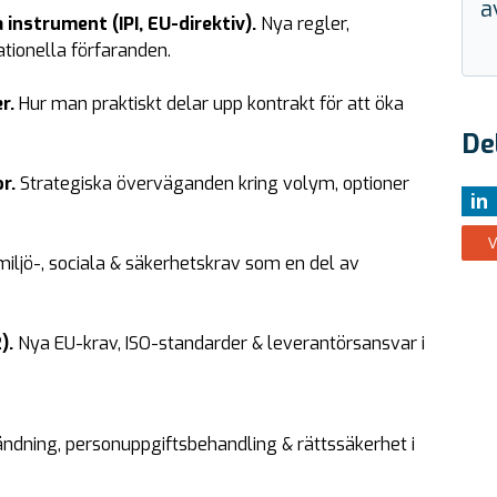
a
instrument (IPI, EU-direktiv).
Nya regler,
tionella förfaranden.
er.
Hur man praktiskt delar upp kontrakt för att öka
De
or.
Strategiska överväganden kring volym, optioner
in
V
miljö-, sociala & säkerhetskrav som en del av
).
Nya EU-krav, ISO-standarder & leverantörsansvar i
ndning, personuppgiftsbehandling & rättssäkerhet i