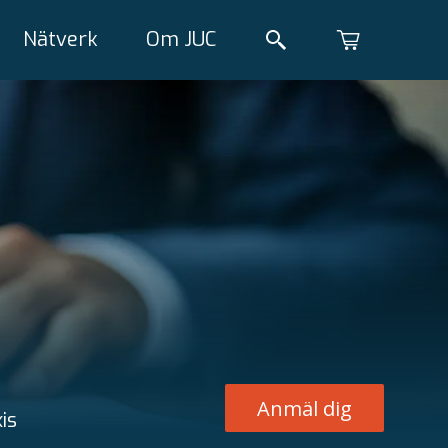
Nätverk
Om JUC
Anmäl dig
is