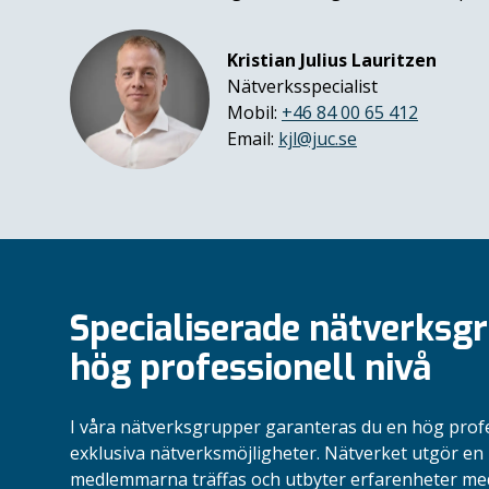
Kristian Julius Lauritzen
Nätverksspecialist
Mobil:
+46 84 00 65 412
Email:
kjl@juc.se
Specialiserade nätverksg
hög professionell nivå
I våra nätverksgrupper garanteras du en hög profe
exklusiva nätverksmöjligheter. Nätverket utgör en
medlemmarna träffas och utbyter erfarenheter med