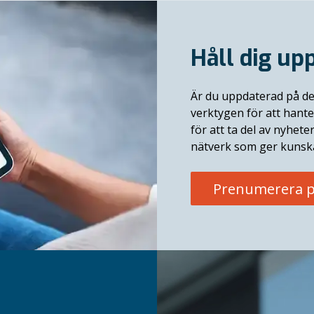
Håll dig up
Är du uppdaterad på de
verktygen för att hant
för att ta del av nyhete
nätverk som ger kunska
Prenumerera p