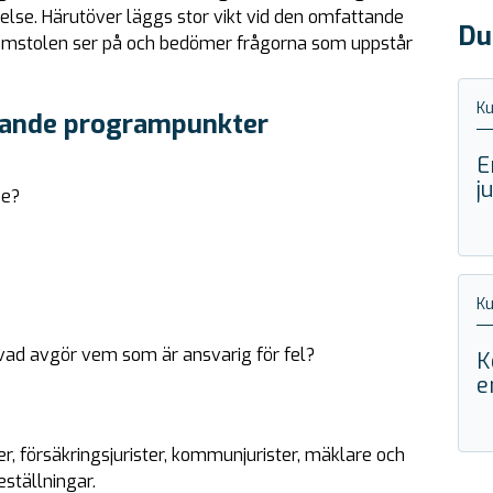
else. Härutöver läggs stor vikt vid den omfattande
Du
 domstolen ser på och bedömer frågorna som uppstår
Ku
ljande programpunkter
E
j
se?
Ku
vad avgör vem som är ansvarig för fel?
K
e
ter, försäkringsjurister, kommunjurister, mäklare och
ställningar.