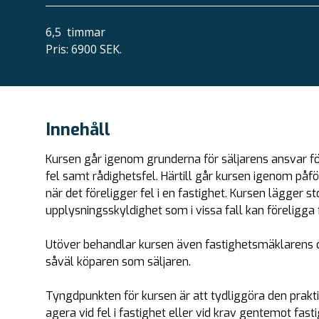
6,5
timmar
Pris
:
6900 SEK.
Innehåll
Kursen går igenom grunderna för säljarens ansvar fö
fel samt rådighetsfel. Härtill går kursen igenom påf
när det föreligger fel i en fastighet. Kursen lägger 
upplysningsskyldighet som i vissa fall kan föreligga f
Utöver behandlar kursen även fastighetsmäklarens o
såväl köparen som säljaren.
Tyngdpunkten för kursen är att tydliggöra den prakti
agera vid fel i fastighet eller vid krav gentemot fa