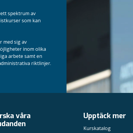
rett spektrum av
listkurser som kan
r med sig av
jligheter inom olika
liga arbete samt en
dministrativa riktlinjer.
rska våra
Upptäck mer
udanden
Kurskatalog