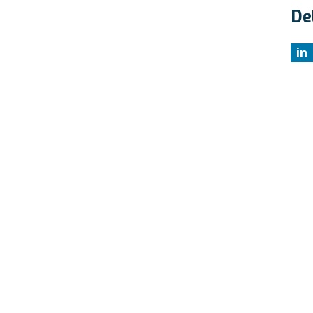
De
in