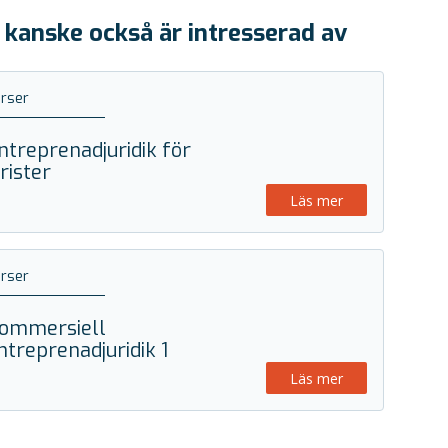
 kanske också är intresserad av
rser
ntreprenadjuridik för
urister
Läs mer
rser
ommersiell
ntreprenadjuridik 1
Läs mer