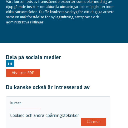
Våra kurser leds av framstående experter som delar med sig av
djupgående insikter om aktuella utmaningar och möjligheter inom
olika rättsområden.
Du får konkreta verktyg för ditt dagliga arbete
samt en unik förståelse för ny lagstiftning, rättspraxis och
administrativa riktlinjer.
Dela på sociala medier
in
Visa som PDF
Du kanske också är intresserad av
Kurser
Cookies och andra spårningstekniker
Läs mer