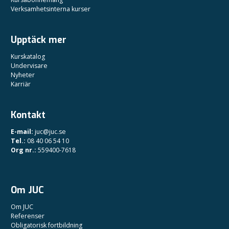
Verksamhetsinterna kurser
Upptäck mer
Kurskatalog
Undervisare
Nyheter
Karriär
Kontakt
E-mail:
juc@juc.se
Tel.:
08 40 06 54 10
Org nr.:
559400-7618
Om JUC
Om JUC
Referenser
Obligatorisk fortbildning