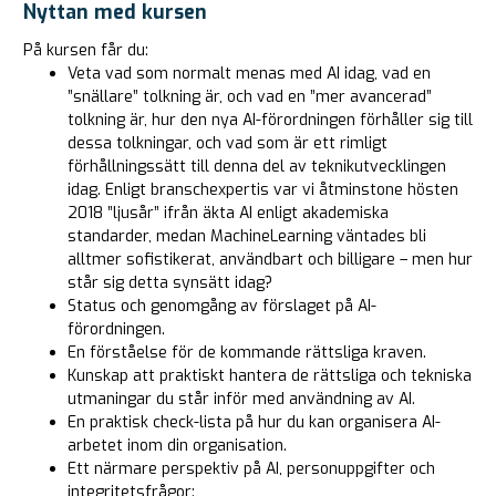
Nyttan med kursen
På kursen får du:
Veta vad som normalt menas med AI idag, vad en
”snällare” tolkning är, och vad en ”mer avancerad”
tolkning är, hur den nya AI-förordningen förhåller sig till
dessa tolkningar, och vad som är ett rimligt
förhållningssätt till denna del av teknikutvecklingen
idag. Enligt branschexpertis var vi åtminstone hösten
2018 ”ljusår” ifrån äkta AI enligt akademiska
standarder, medan MachineLearning väntades bli
alltmer sofistikerat, användbart och billigare – men hur
står sig detta synsätt idag?
Status och genomgång av förslaget på AI-
förordningen.
En förståelse för de kommande rättsliga kraven.
Kunskap att praktiskt hantera de rättsliga och tekniska
utmaningar du står inför med användning av AI.
En praktisk check-lista på hur du kan organisera AI-
arbetet inom din organisation.
Ett närmare perspektiv på AI, personuppgifter och
integritetsfrågor: