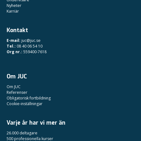
Nyheter
Karriär
Kontakt
E-mail:
juc@juc.se
Tel.:
08 40 06 54 10
Org nr.:
559400-7618
Om JUC
Om JUC
Referenser
Obligatorisk fortbildning
Cookie-inställningar
Varje år har vi mer än
26.000 deltagare
500 professionella kurser