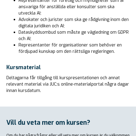
Representanter för företag och myndigheter som är
ansvariga för anställda eller konsulter som ska
utveckla AI;
Advokater och jurister som ska ge rådgivning inom den
digitala juridiken och AI;
Dataskyddsombud som måste ge vägledning om GDPR
och AI;
Representanter för organisationer som behöver en
fördjupad kunskap om den rättsliga regleringen.
Kursmaterial
Deltagarna får tillgång till kurspresentationen och annat
relevant material via JUC:s online-materialportal några dagar
innan kursdatum.
Vill du veta mer om kursen?
Om du har några frågor eller vill veta mer om kursen är du välkommen