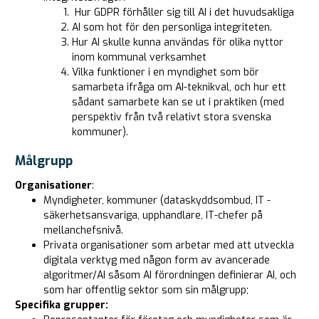
Hur GDPR förhåller sig till AI i det huvudsakliga
AI som hot för den personliga integriteten.
Hur AI skulle kunna användas för olika nyttor
inom kommunal verksamhet
Vilka funktioner i en myndighet som bör
samarbeta ifråga om AI-teknikval, och hur ett
sådant samarbete kan se ut i praktiken (med
perspektiv från två relativt stora svenska
kommuner).
Målgrupp
Organisationer
:
Myndigheter, kommuner (dataskyddsombud, IT -
säkerhetsansvariga, upphandlare, IT-chefer på
mellanchefsnivå.
Privata organisationer som arbetar med att utveckla
digitala verktyg med någon form av avancerade
algoritmer/AI såsom AI förordningen definierar AI, och
som har offentlig sektor som sin målgrupp;
Specifika grupper: