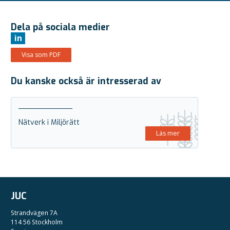
Dela på sociala medier
in
Visa som PDF
Du kanske också är intresserad av
Nätverk i Miljörätt
Läs mer
JUC
Strandvägen 7A
114 56 Stockholm