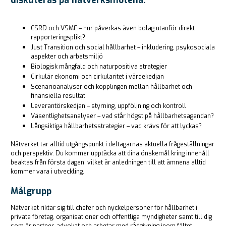
CSRD och VSME – hur påverkas även bolag utanför direkt
rapporteringsplikt?
Just Transition och social hållbarhet – inkludering, psykosociala
aspekter och arbetsmiljö
Biologisk mångfald och naturpositiva strategier
Cirkulär ekonomi och cirkularitet i värdekedjan
Scenarioanalyser och kopplingen mellan hållbarhet och
finansiella resultat
Leverantörskedjan – styrning, uppföljning och kontroll
Väsentlighetsanalyser – vad står högst på hållbarhetsagendan?
Långsiktiga hållbarhetsstrategier – vad krävs för att lyckas?
Nätverket tar alltid utgångspunkt i deltagarnas aktuella frågeställningar
och perspektiv. Du kommer upptäcka att dina önskemål kring innehåll
beaktas från första dagen, vilket är anledningen till att ämnena alltid
kommer vara i utveckling.
Målgrupp
Nätverket riktar sig till chefer och nyckelpersoner för hållbarhet i
privata företag, organisationer och offentliga myndigheter samt till dig
som är partner, advokat och arbetar med rådgivning inom fältet.