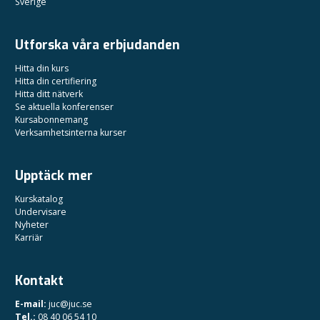
Sverige
Utforska våra erbjudanden
Hitta din kurs
Hitta din certifiering
Hitta ditt nätverk
Se aktuella konferenser
Kursabonnemang
Verksamhetsinterna kurser
Upptäck mer
Kurskatalog
Undervisare
Nyheter
Karriär
Kontakt
E-mail:
juc@juc.se
Tel.:
08 40 06 54 10