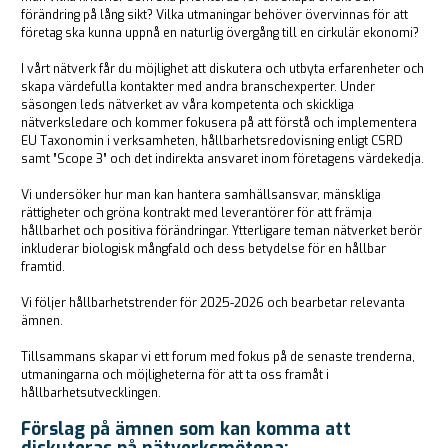
förändring på lång sikt? Vilka utmaningar behöver övervinnas för att
företag ska kunna uppnå en naturlig övergång till en cirkulär ekonomi?
I vårt nätverk får du möjlighet att diskutera och utbyta erfarenheter och
skapa värdefulla kontakter med andra branschexperter. Under
säsongen leds nätverket av våra kompetenta och skickliga
nätverksledare och kommer fokusera på att förstå och implementera
EU Taxonomin i verksamheten, hållbarhetsredovisning enligt CSRD
samt ”Scope 3” och det indirekta ansvaret inom företagens värdekedja.
Vi undersöker hur man kan hantera samhällsansvar, mänskliga
rättigheter och gröna kontrakt med leverantörer för att främja
hållbarhet och positiva förändringar. Ytterligare teman nätverket berör
inkluderar biologisk mångfald och dess betydelse för en hållbar
framtid.
Vi följer hållbarhetstrender för 2025-2026 och bearbetar relevanta
ämnen.
Tillsammans skapar vi ett forum med fokus på de senaste trenderna,
utmaningarna och möjligheterna för att ta oss framåt i
hållbarhetsutvecklingen.
Förslag på ämnen som kan komma att
diskuteras på nätverksmötena: