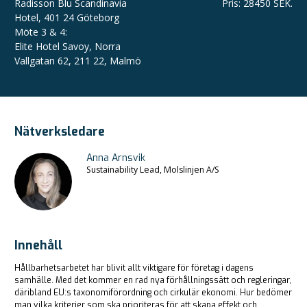
Radisson Blu Scandinavia
Pris
:
28450 SEK.
Hotel, 401 24 Göteborg
Möte 3 & 4:
Elite Hotel Savoy, Norra
Vallgatan 62, 211 22, Malmö
Nätverksledare
Anna Arnsvik
Sustainability Lead, Molslinjen A/S
Innehåll
Hållbarhetsarbetet har blivit allt viktigare för företag i dagens
samhälle. Med det kommer en rad nya förhållningssätt och regleringar,
däribland EU:s taxonomiförordning och cirkulär ekonomi. Hur bedömer
man vilka kriterier som ska prioriteras för att skapa effekt och