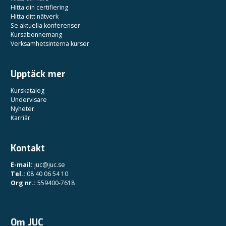
Hitta din certifiering
Hitta ditt nätverk
Se aktuella konferenser
Kursabonnemang
Verksamhetsinterna kurser
Upptäck mer
Kurskatalog
Undervisare
Nyheter
Karriär
Kontakt
E-mail:
juc@juc.se
Tel.:
08 40 06 54 10
Org nr.:
559400-7618
Om JUC