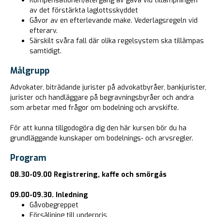
Kompensationen/återgång av gåva vid tillämpningen
av det förstärkta laglottsskyddet
Gåvor av en efterlevande make. Vederlagsregeln vid
efterarv.
Särskilt svåra fall där olika regelsystem ska tillämpas
samtidigt.
Målgrupp
Advokater, biträdande jurister på advokatbyråer, bankjurister,
jurister och handläggare på begravningsbyråer och andra
som arbetar med frågor om bodelning och arvskifte.
För att kunna tillgodogöra dig den här kursen bör du ha
grundläggande kunskaper om bodelnings- och arvsregler.
Program
08.30-09.00 Registrering, kaffe och smörgås
09.00-09.30.
Inledning
Gåvobegreppet
Försäljning till underpris