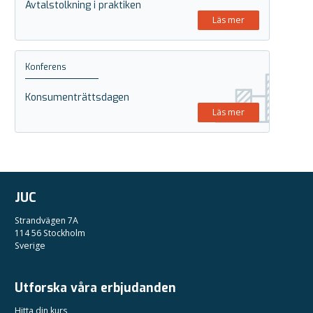
Avtalstolkning i praktiken
Läs mer
Konferens
Konsumenträttsdagen
Läs mer
JUC
Strandvägen 7A
114 56 Stockholm
Sverige
Utforska våra erbjudanden
Hitta din kurs