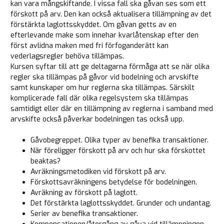
kan vara mångskiftande. I vissa fall ska gåvan ses som ett
förskott på arv. Den kan också aktualisera tillämpning av det
förstärkta laglottsskyddet. Om gåvan getts av en
efterlevande make som innehar kvarlåtenskap efter den
först avlidna maken med fri förfoganderätt kan
vederlagsregler behöva tillämpas.
Kursen syftar till att ge deltagarna förmåga att se när olika
regler ska tillämpas på gåvor vid bodelning och arvskifte
samt kunskaper om hur reglerna ska tillämpas. Särskilt
komplicerade fall där olika regelsystem ska tillämpas
samtidigt eller där en tillämpning av reglerna i samband med
arvskifte också påverkar bodelningen tas också upp.
Gåvobegreppet. Olika typer av benefika transaktioner.
När föreligger förskott på arv och hur ska förskottet
beaktas?
Avräkningsmetodiken vid förskott på arv.
Förskottsavräkningens betydelse för bodelningen.
Avräkning av förskott på laglott.
Det förstärkta laglottsskyddet. Grunder och undantag.
Serier av benefika transaktioner.