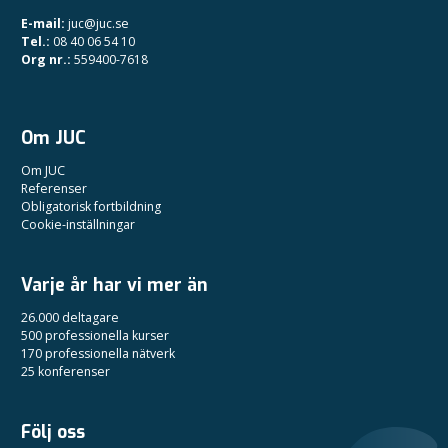
E-mail:
juc@juc.se
Tel.:
08 40 06 54 10
Org nr.:
559400-7618
Om JUC
Om JUC
Referenser
Obligatorisk fortbildning
Cookie-inställningar
Varje år har vi mer än
26.000 deltagare
500 professionella kurser
170 professionella nätverk
25 konferenser
Följ oss