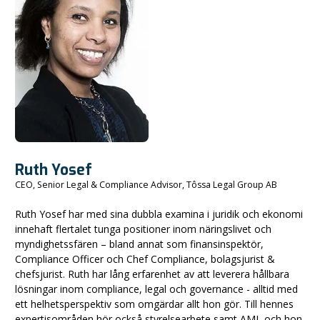
Ruth Yosef
CEO, Senior Legal & Compliance Advisor, Tôssa Legal Group AB
Ruth Yosef har med sina dubbla examina i juridik och ekonomi
innehaft flertalet tunga positioner inom näringslivet och
myndighetssfären – bland annat som finansinspektör,
Compliance Officer och Chef Compliance, bolagsjurist &
chefsjurist. Ruth har lång erfarenhet av att leverera hållbara
lösningar inom compliance, legal och governance - alltid med
ett helhetsperspektiv som omgärdar allt hon gör. Till hennes
expertisområden hör också styrelsearbete samt AML och hon