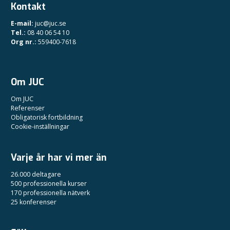
Kontakt
E-mail:
juc@juc.se
Tel.:
08 40 06 54 10
Org nr.:
559400-7618
Om JUC
Om JUC
Referenser
Obligatorisk fortbildning
Cookie-inställningar
Varje år har vi mer än
26.000 deltagare
500 professionella kurser
170 professionella nätverk
25 konferenser