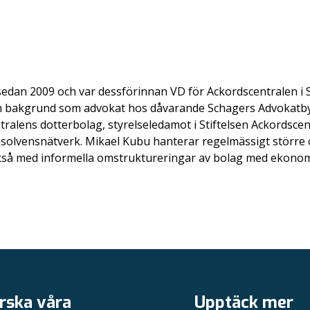
edan 2009 och var dessförinnan VD för Ackordscentralen i S
en bakgrund som advokat hos dåvarande Schagers Advokatby
ralens dotterbolag, styrelseledamot i Stiftelsen Ackordscent
nsolvensnätverk. Mikael Kubu hanterar regelmässigt störr
ckså med informella omstruktureringar av bolag med ekonomi
rska våra
Upptäck mer