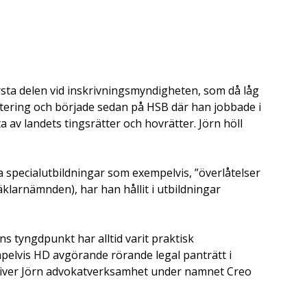
örsta delen vid inskrivningsmyndigheten, som då låg
ritering och började sedan på HSB där han jobbade i
 av landets tingsrätter och hovrätter. Jörn höll
 specialutbildningar som exempelvis, ”överlåtelser
klarnämnden), har han hållit i utbildningar
s tyngdpunkt har alltid varit praktisk
empelvis HD avgörande rörande legal panträtt i
driver Jörn advokatverksamhet under namnet Creo