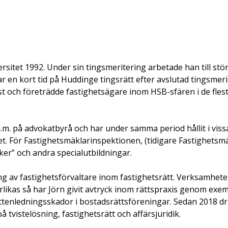
ersitet 1992. Under sin tingsmeritering arbetade han till st
ar en kort tid på Huddinge tingsrätt efter avslutad tingsme
st och företrädde fastighetsägare inom HSB-sfären i de flesta
m. på advokatbyrå och har under samma period hållit i vissa
. För Fastighetsmäklarinspektionen, (tidigare Fastighetsmä
er” och andra specialutbildningar.
 av fastighetsförvaltare inom fastighetsrätt. Verksamheten
förlikas så har Jörn givit avtryck inom rättspraxis genom ex
attenledningsskador i bostadsrättsföreningar. Sedan 2018 
tvistelösning, fastighetsrätt och affärsjuridik.