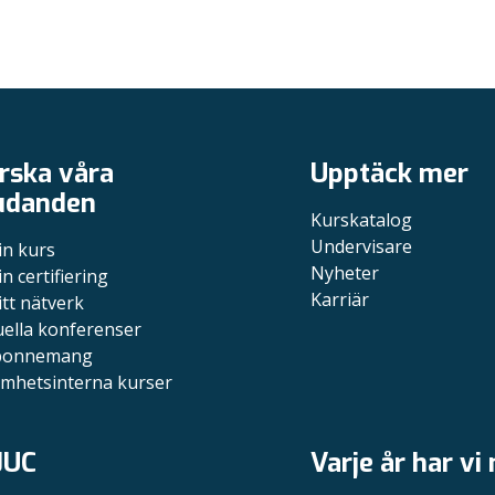
rska våra
Upptäck mer
udanden
Kurskatalog
Undervisare
in kurs
Nyheter
in certifiering
Karriär
itt nätverk
uella konferenser
bonnemang
mhetsinterna kurser
JUC
Varje år har vi