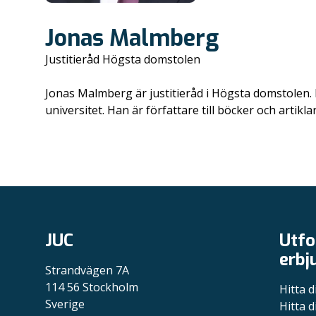
Jonas Malmberg
Justitieråd Högsta domstolen
Jonas Malmberg är justitieråd i Högsta domstolen. H
universitet. Han är författare till böcker och artik
JUC
Utfo
erbj
Strandvägen 7A
114 56 Stockholm
Hitta d
Sverige
Hitta d