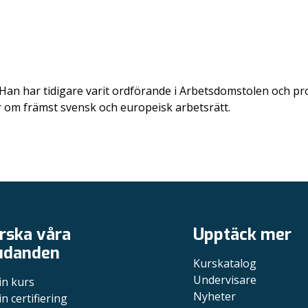
an har tidigare varit ordförande i Arbetsdomstolen och profes
lar om främst svensk och europeisk arbetsrätt.
rska våra
Upptäck mer
udanden
Kurskatalog
Undervisare
in kurs
Nyheter
in certifiering