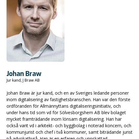
Johan Braw
Jur kand, J Braw AB
Johan Braw är jur kand, och en av Sveriges ledande personer
inom digitalisering av fastighetsbranschen. Han var den förste
ordföranden för Allmännyttans digitaliseringsinitiativ, och
under hans tid som vd för Sölvesborgshem AB blev bolaget
mycket framträdande inom lönsam digitalisering. Han har
också varit vd i arkitekt- och byggbolag i noterad koncern, och
kommunjurist och chef i två kommuner, samt biträdande jurist
på advokatbyrå. Han är en erfaren och uppskattad