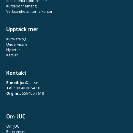
Se aktuella konferenser
Kursabonnemang
Verksamhetsinterna kurser
Upptäck mer
Kurskatalog
Undervisare
Nyheter
Karriär
Kontakt
E-mail:
juc@juc.se
Tel.:
08 40 06 54 10
Org nr.:
559400-7618
Om JUC
Om JUC
Referenser