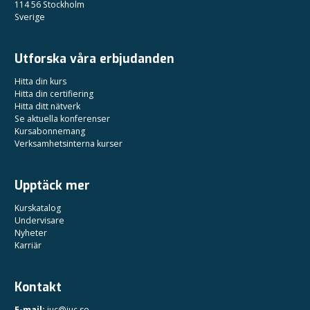
114 56 Stockholm
Sverige
Utforska våra erbjudanden
Hitta din kurs
Hitta din certifiering
Hitta ditt nätverk
Se aktuella konferenser
Kursabonnemang
Verksamhetsinterna kurser
Upptäck mer
Kurskatalog
Undervisare
Nyheter
Karriär
Kontakt
E-mail:
juc@juc.se