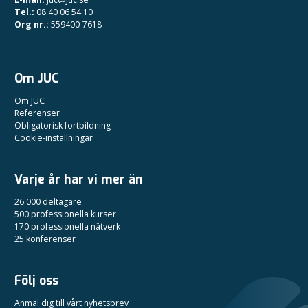
Tel.:
08 40 06 54 10
Org nr.:
559400-7618
Om JUC
Om JUC
Referenser
Obligatorisk fortbildning
Cookie-inställningar
Varje år har vi mer än
26.000 deltagare
500 professionella kurser
170 professionella nätverk
25 konferenser
Följ oss
Anmäl dig till vårt nyhetsbrev