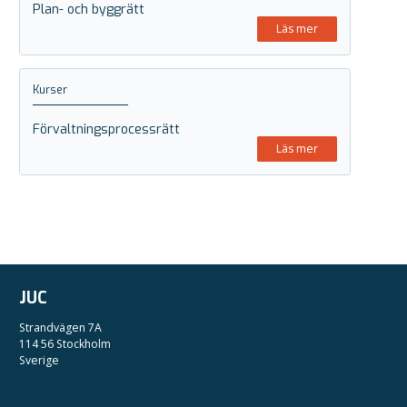
Plan- och byggrätt
Läs mer
Kurser
Förvaltningsprocessrätt
Läs mer
JUC
Strandvägen 7A
114 56 Stockholm
Sverige