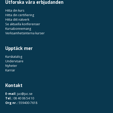
Utforska våra erbjudanden
Hitta din kurs
Hitta din certifiering
Hitta ditt nätverk
Se aktuella konferenser
Kursabonnemang
Verksamhetsinterna kurser
Upptäck mer
Kurskatalog
Undervisare
Nyheter
Karriär
Kontakt
E-mail:
juc@juc.se
Tel.:
08 40 06 54 10
Org nr.:
559400-7618