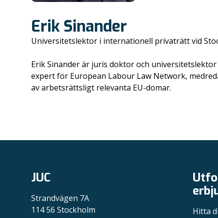
Erik Sinander
Universitetslektor i internationell privaträtt vid St
Erik Sinander är juris doktor och universitetslektor
expert för European Labour Law Network, medredakt
av arbetsrättsligt relevanta EU-domar.
JUC
Utfo
erbj
Strandvägen 7A
114 56 Stockholm
Hitta d