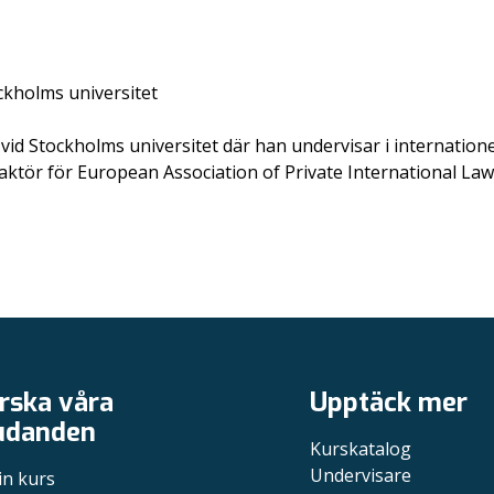
ockholms universitet
 vid Stockholms universitet där han undervisar i internatione
ör för European Association of Private International Law’
rska våra
Upptäck mer
udanden
Kurskatalog
Undervisare
in kurs