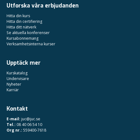
Utforska våra erbjudanden
Hitta din kurs
Hitta din certifiering
Hitta ditt nätverk
Se aktuella konferenser
Kursabonnemang
Verksamhetsinterna kurser
Upptäck mer
Kurskatalog
Undervisare
Nyheter
Karriär
Kontakt
E-mail:
juc@juc.se
Tel.:
08 40 06 54 10
Org nr.:
559400-7618