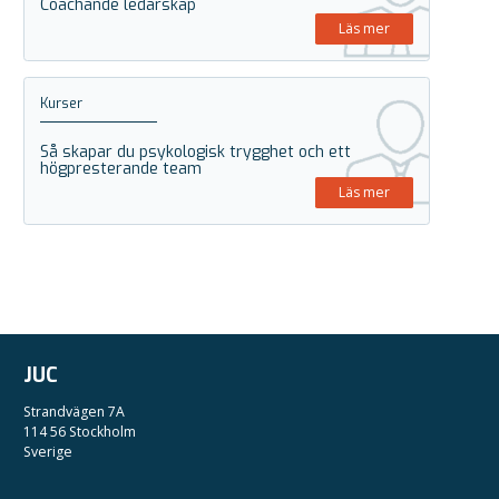
Coachande ledarskap
Läs mer
Kurser
Så skapar du psykologisk trygghet och ett
högpresterande team
Läs mer
JUC
Strandvägen 7A
114 56 Stockholm
Sverige