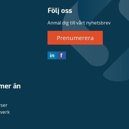
Följ oss
Anmäl dig till vårt nyhetsbrev
Prenumerera
in
f
 mer än
rser
tverk