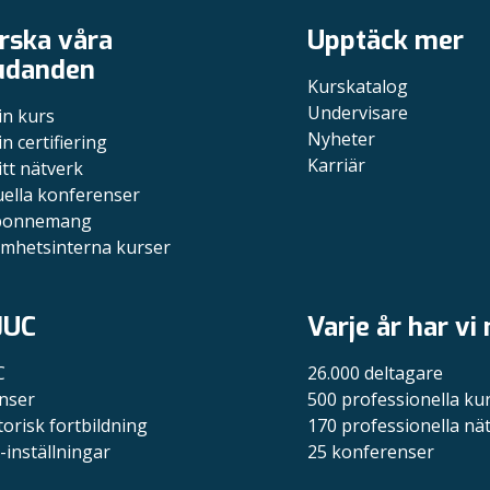
rska våra
Upptäck mer
udanden
Kurskatalog
Undervisare
in kurs
Nyheter
in certifiering
Karriär
itt nätverk
uella konferenser
bonnemang
mhetsinterna kurser
JUC
Varje år har vi
C
26.000 deltagare
nser
500 professionella ku
torisk fortbildning
170 professionella nä
-inställningar
25 konferenser