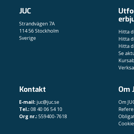
JUC
Utfo
erbj
Strandvägen 7A
114 56 Stockholm
Hitta d
Sverige
Hitta d
Hitta d
Se akt
Kursa
Verksa
Kontakt
Om 
E-mail:
juc@juc.se
Om JU
Tel.:
08 40 06 54 10
Refere
Org nr.:
559400-7618
Obliga
Cookie