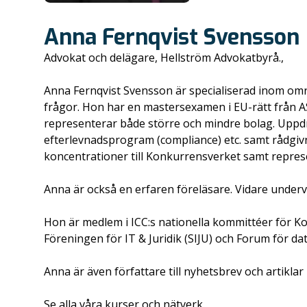
Anna Fernqvist Svensson
Advokat och delägare, Hellström Advokatbyrå.,
Anna Fernqvist Svensson är specialiserad inom om
frågor. Hon har en mastersexamen i EU-rätt från 
representerar både större och mindre bolag. Uppdr
efterlevnadsprogram (compliance) etc. samt rådgi
koncentrationer till Konkurrensverket samt repres
Anna är också en erfaren föreläsare. Vidare under
Hon är medlem i ICC:s nationella kommittéer för 
Föreningen för IT & Juridik (SIJU) och Forum för da
Anna är även författare till nyhetsbrev och artikla
Se alla våra,kurser,och,nätverk.,