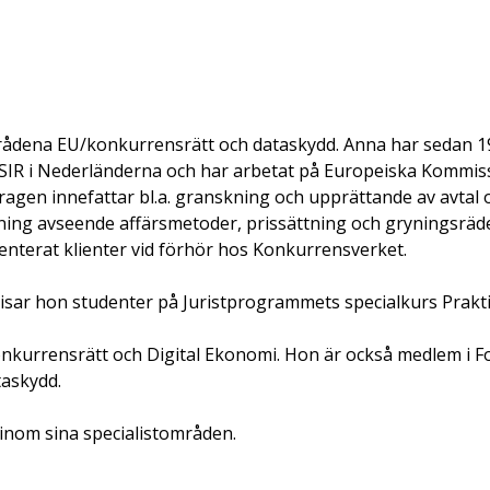
rådena EU/konkurrensrätt och dataskydd. Anna har sedan 19
ASIR i Nederländerna och har arbetat på Europeiska Kommis
agen innefattar bl.a. granskning och upprättande av avtal 
vning avseende affärsmetoder, prissättning och gryningsräd
enterat klienter vid förhör hos Konkurrensverket.
visar hon studenter på Juristprogrammets specialkurs Prakt
Konkurrensrätt och Digital Ekonomi. Hon är också medlem i 
taskydd.
r inom sina specialistområden.