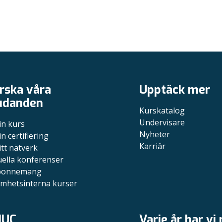
rska våra
Upptäck mer
udanden
Kurskatalog
Undervisare
in kurs
Nyheter
in certifiering
Karriär
itt nätverk
uella konferenser
bonnemang
mhetsinterna kurser
JUC
Varje år har vi