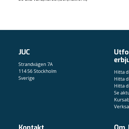
JUC
Utfo
erbj
Strandvägen 7A
114 56 Stockholm
Hitta d
Sverige
Hitta d
Hitta d
Se akt
Kursa
Verksa
Kontakt
Om 