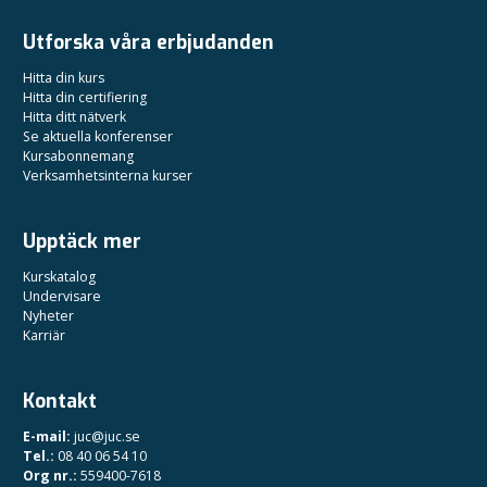
Utforska våra erbjudanden
Hitta din kurs
Hitta din certifiering
Hitta ditt nätverk
Se aktuella konferenser
Kursabonnemang
Verksamhetsinterna kurser
Upptäck mer
Kurskatalog
Undervisare
Nyheter
Karriär
Kontakt
E-mail:
juc@juc.se
Tel.:
08 40 06 54 10
Org nr.:
559400-7618