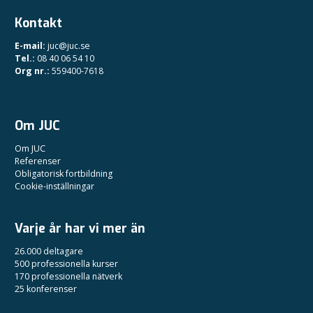
Kontakt
E-mail:
juc@juc.se
Tel.:
08 40 06 54 10
Org nr.:
559400-7618
Om JUC
Om JUC
Referenser
Obligatorisk fortbildning
Cookie-inställningar
Varje år har vi mer än
26.000 deltagare
500 professionella kurser
170 professionella nätverk
25 konferenser