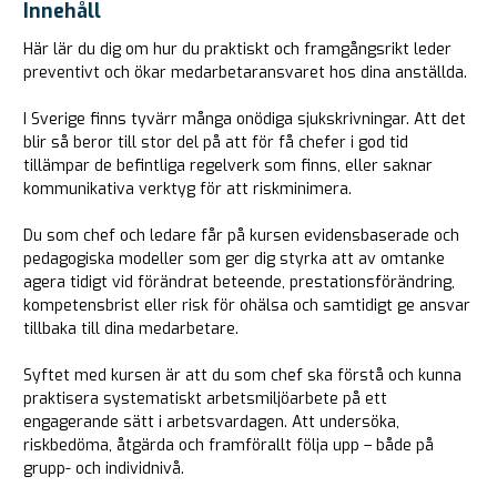
Innehåll
Här lär du dig om hur du praktiskt och framgångsrikt leder
preventivt och ökar medarbetaransvaret hos dina anställda.
I Sverige finns tyvärr många onödiga sjukskrivningar. Att det
blir så beror till stor del på att för få chefer i god tid
tillämpar de befintliga regelverk som finns, eller saknar
kommunikativa verktyg för att riskminimera.
Du som chef och ledare får på kursen evidensbaserade och
pedagogiska modeller som ger dig styrka att av omtanke
agera tidigt vid förändrat beteende, prestationsförändring,
kompetensbrist eller risk för ohälsa och samtidigt ge ansvar
tillbaka till dina medarbetare.
Syftet med kursen är att du som chef ska förstå och kunna
praktisera systematiskt arbetsmiljöarbete på ett
engagerande sätt i arbetsvardagen. Att undersöka,
riskbedöma, åtgärda och framförallt följa upp – både på
grupp- och individnivå.