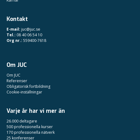
Karriär
Kontakt
E-mail:
juc@juc.se
Tel.:
08 40 06 54 10
Org nr.:
559400-7618
Om JUC
Om JUC
Referenser
Obligatorisk fortbildning
Cookie-inställningar
Varje år har vi mer än
26.000 deltagare
500 professionella kurser
170 professionella nätverk
25 konferenser