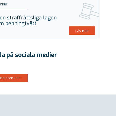
rser
en straffrättsliga lagen
m penningtvätt
Läs mer
la på sociala medier
isa som PDF