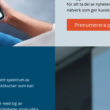
för att ta del av nyhete
nätverk som ger kunska
Prenumerera p
rett spektrum av
listkurser som kan
r med sig av
jligheter inom olika