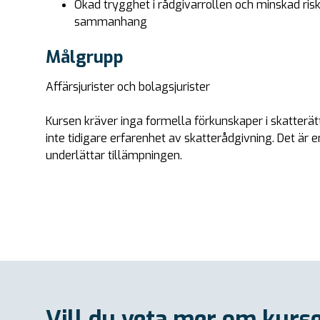
Ökad trygghet i rådgivarrollen och minskad ris
sammanhang
Målgrupp
Affärsjurister och bolagsjurister
Kursen kräver inga formella förkunskaper i skatterä
inte tidigare erfarenhet av skatterådgivning. Det är 
underlättar tillämpningen.
Vill du veta mer om kurs