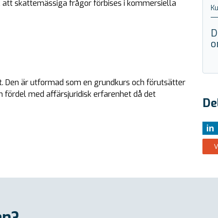
k att skattemässiga frågor förbises i kommersiella
Ku
D
o
tt. Den är utformad som en grundkurs och förutsätter
en fördel med affärsjuridisk erfarenhet då det
De
in
V
en?