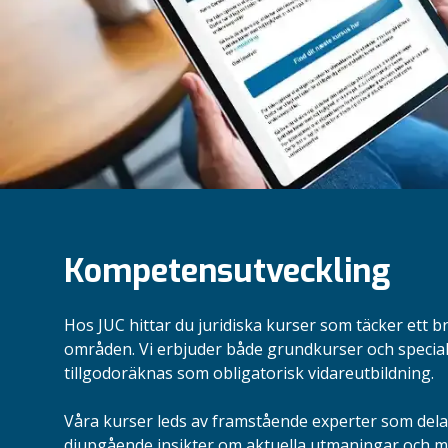
Kompetensutveckling
Hos JUC hittar du juridiska kurser som täcker ett b
områden. Vi erbjuder både grundkurser och specia
tillgodoräknas som obligatorisk vidareutbildning.
Våra kurser leds av framstående experter som dela
djupgående insikter om aktuella utmaningar och mö