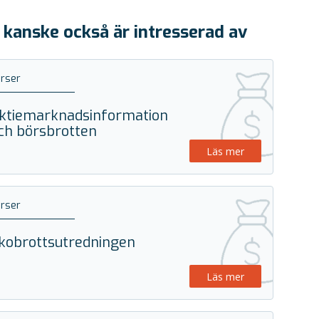
 kanske också är intresserad av
rser
ktiemarknadsinformation
ch börsbrotten
Läs mer
rser
kobrottsutredningen
Läs mer