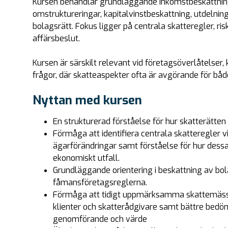
Kursen behandlar grundläggande inkomstbeskattning 
omstruktureringar, kapitalvinstbeskattning, utdelni
bolagsrätt. Fokus ligger på centrala skatteregler, r
affärsbeslut.
Kursen är särskilt relevant vid företagsöverlåtelse
frågor, där skatteaspekter ofta är avgörande för båd
Nyttan med kursen
En strukturerad förståelse för hur skatterätten 
Förmåga att identifiera centrala skatteregler v
ägarförändringar samt förståelse för hur dessa 
ekonomiskt utfall.
Grundläggande orientering i beskattning av bol
fåmansföretagsreglerna.
Förmåga att tidigt uppmärksamma skattemässig
klienter och skatterådgivare samt bättre bedö
genomförande och värde