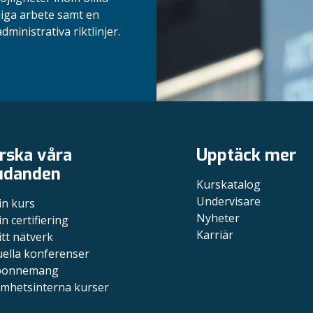
liga arbete samt en
dministrativa riktlinjer.
rska våra
Upptäck mer
udanden
Kurskatalog
Undervisare
in kurs
Nyheter
in certifiering
Karriär
itt nätverk
uella konferenser
bonnemang
mhetsinterna kurser