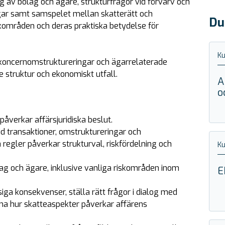
av bolag och ägare, strukturfrågor vid förvärv och
ngar samt samspelet mellan skatterätt och
Du
iskområden och deras praktiska betydelse för
Ku
r, koncernomstruktureringar och ägarrelaterade
e struktur och ekonomiskt utfall.
A
o
påverkar affärsjuridiska beslut.
id transaktioner, omstruktureringar och
regler påverkar strukturval, riskfördelning och
Ku
ag och ägare, inklusive vanliga riskområden inom
E
a konsekvenser, ställa rätt frågor i dialog med
ma hur skatteaspekter påverkar affärens