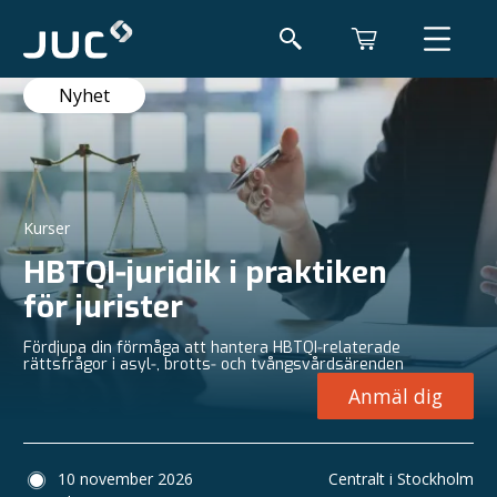
Nyhet
Kurser
HBTQI‑juridik i praktiken
för jurister
Fördjupa din förmåga att hantera HBTQI‑relaterade
rättsfrågor i asyl‑, brotts‑ och tvångsvårdsärenden
Anmäl dig
10 november 2026
Centralt i Stockholm