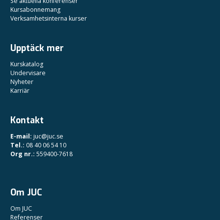
Se aktuella konferenser
Kursabonnemang
Verksamhetsinterna kurser
Upptäck mer
Kurskatalog
Undervisare
Nyheter
Karriär
Kontakt
E-mail:
juc@juc.se
Tel.:
08 40 06 54 10
Org nr.:
559400-7618
Om JUC
Om JUC
Referenser