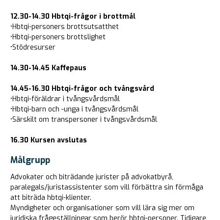
12.30-14.30 Hbtqi-frågor i brottmål
•Hbtqi-personers brottsutsatthet
•Hbtqi-personers brottslighet
•Stödresurser
14.30-14.45 Kaffepaus
14.45-16.30 Hbtqi-frågor och tvångsvård
•Hbtqi-föräldrar i tvångsvårdsmål
•Hbtqi-barn och -unga i tvångsvårdsmål
•Särskilt om transpersoner i tvångsvårdsmål
16.30 Kursen avslutas
Målgrupp
Advokater och biträdande jurister på advokatbyrå,
paralegals/juristassistenter som vill förbättra sin förmåga
att biträda hbtqi-klienter.
Myndigheter och organisationer som vill lära sig mer om
juridiska frågeställningar som berör hbtqi-personer. Tidigare