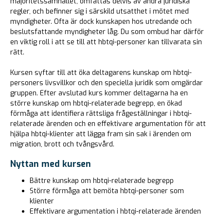
majoritetssamhället, omfattas delvis av andra juridiska
regler, och befinner sig i särskild utsatthet i mötet med
myndigheter. Ofta är dock kunskapen hos utredande och
beslutsfattande myndigheter låg. Du som ombud har därför
en viktig roll i att se till att hbtqi-personer kan tillvarata sin
rätt.
Kursen syftar till att öka deltagarens kunskap om hbtqi-
personers livsvillkor och den speciella juridik som omgärdar
gruppen. Efter avslutad kurs kommer deltagarna ha en
större kunskap om hbtqi-relaterade begrepp, en ökad
förmåga att identifiera rättsliga frågeställningar i hbtqi-
relaterade ärenden och en effektivare argumentation för att
hjälpa hbtqi-klienter att lägga fram sin sak i ärenden om
migration, brott och tvångsvård.
Nyttan med kursen
Bättre kunskap om hbtqi-relaterade begrepp
Större förmåga att bemöta hbtqi-personer som
klienter
Effektivare argumentation i hbtqi-relaterade ärenden