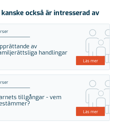
 kanske också är intresserad av
rser
pprättande av
amiljerättsliga handlingar
Läs mer
rser
arnets tillgångar - vem
estämmer?
Läs mer