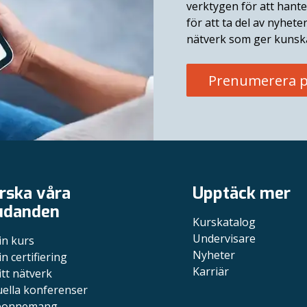
verktygen för att hant
för att ta del av nyhete
nätverk som ger kunska
Prenumerera p
rska våra
Upptäck mer
udanden
Kurskatalog
Undervisare
in kurs
Nyheter
in certifiering
Karriär
itt nätverk
uella konferenser
bonnemang