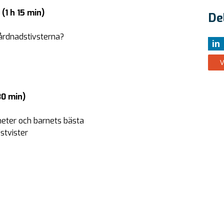
(1 h 15 min)
De
vårdnadstivsterna?
in
V
30 min)
gheter och barnets bästa
stvister