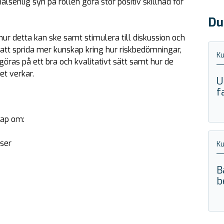
enlig syn på rollen göra stor positiv skillnad för
Du
 hur detta kan ske samt stimulera till diskussion och
ll att sprida mer kunskap kring hur riskbedömningar,
Ku
göras på ett bra och kvalitativt sätt samt hur de
et verkar.
U
f
kap om:
sser
Ku
B
b