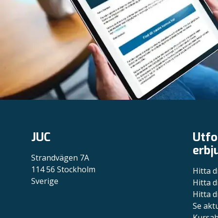
JUC
Utfo
erbj
Strandvägen 7A
114 56 Stockholm
Hitta d
Sverige
Hitta d
Hitta d
Se akt
Kursa