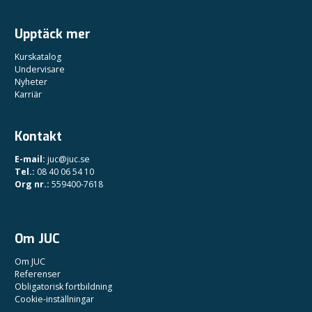
Upptäck mer
Kurskatalog
Undervisare
Nyheter
Karriär
Kontakt
E-mail:
juc@juc.se
Tel.:
08 40 06 54 10
Org nr.:
559400-7618
Om JUC
Om JUC
Referenser
Obligatorisk fortbildning
Cookie-inställningar