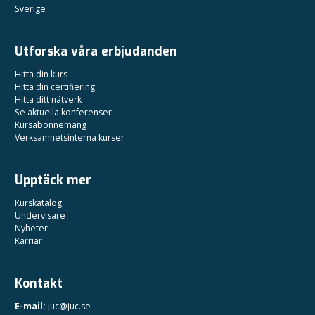
Sverige
Utforska våra erbjudanden
Hitta din kurs
Hitta din certifiering
Hitta ditt nätverk
Se aktuella konferenser
Kursabonnemang
Verksamhetsinterna kurser
Upptäck mer
Kurskatalog
Undervisare
Nyheter
Karriär
Kontakt
E-mail:
juc@juc.se