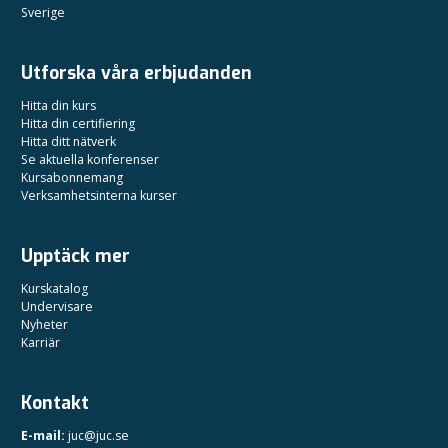
Sverige
Utforska våra erbjudanden
Hitta din kurs
Hitta din certifiering
Hitta ditt nätverk
Se aktuella konferenser
Kursabonnemang
Verksamhetsinterna kurser
Upptäck mer
Kurskatalog
Undervisare
Nyheter
Karriär
Kontakt
E-mail:
juc@juc.se