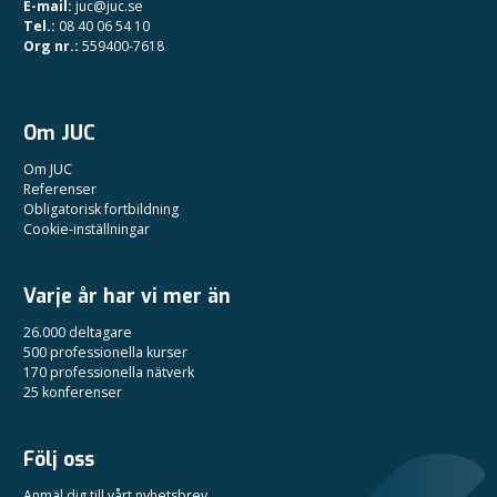
E-mail:
juc@juc.se
Tel.:
08 40 06 54 10
Org nr.:
559400-7618
Om JUC
Om JUC
Referenser
Obligatorisk fortbildning
Cookie-inställningar
Varje år har vi mer än
26.000 deltagare
500 professionella kurser
170 professionella nätverk
25 konferenser
Följ oss
Anmäl dig till vårt nyhetsbrev