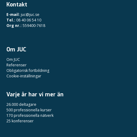
Kontakt
E-mail:
juc@juc.se
Tel.:
08 40 06 54 10
Org nr.:
559400-7618
Om JUC
Om JUC
Referenser
Obligatorisk fortbildning
Cookie-inställningar
Varje år har vi mer än
26.000 deltagare
500 professionella kurser
170 professionella nätverk
25 konferenser