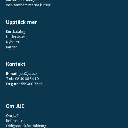
Verksamhetsinterna kurser
Upptäck mer
Kurskatalog
Undervisare
Nyheter
Karriär
Kontakt
E-mail:
juc@juc.se
Tel.:
08 40 06 54 10
Org nr.:
559400-7618
Om JUC
Om JUC
Referenser
Obligatorisk fortbildning