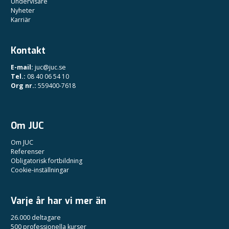
Undervisare
Nyheter
Karriär
Kontakt
E-mail:
juc@juc.se
Tel.:
08 40 06 54 10
Org nr.:
559400-7618
Om JUC
Om JUC
Referenser
Obligatorisk fortbildning
Cookie-inställningar
Varje år har vi mer än
26.000 deltagare
500 professionella kurser