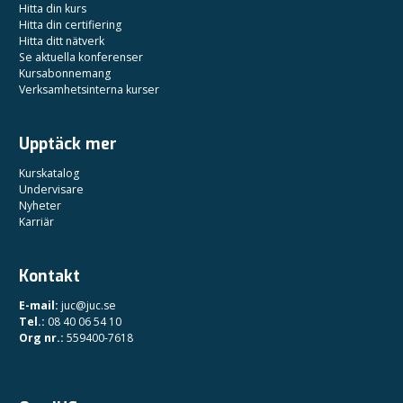
Hitta din kurs
Hitta din certifiering
Hitta ditt nätverk
Se aktuella konferenser
Kursabonnemang
Verksamhetsinterna kurser
Upptäck mer
Kurskatalog
Undervisare
Nyheter
Karriär
Kontakt
E-mail:
juc@juc.se
Tel.:
08 40 06 54 10
Org nr.:
559400-7618