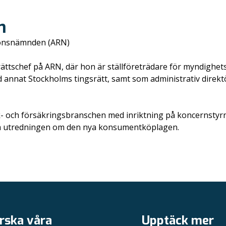
m
tionsnämnden (ARN)
ättschef på ARN, där hon är ställföreträdare för myndighet
annat Stockholms tingsrätt, samt som administrativ direkt
k- och försäkringsbranschen med inriktning på koncernstyr
iga utredningen om den nya konsumentköplagen.
rska våra
Upptäck mer