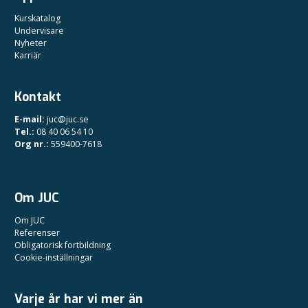
Kurskatalog
Undervisare
Nyheter
Karriär
Kontakt
E-mail:
juc@juc.se
Tel.:
08 40 06 54 10
Org nr.:
559400-7618
Om JUC
Om JUC
Referenser
Obligatorisk fortbildning
Cookie-inställningar
Varje år har vi mer än