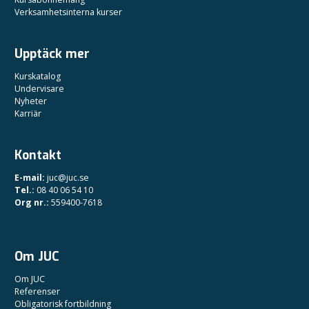
Verksamhetsinterna kurser
Upptäck mer
Kurskatalog
Undervisare
Nyheter
Karriär
Kontakt
E-mail:
juc@juc.se
Tel.:
08 40 06 54 10
Org nr.:
559400-7618
Om JUC
Om JUC
Referenser
Obligatorisk fortbildning