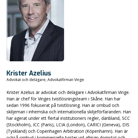
Krister Azelius
Advokat och delägare, Advokatfirman Vinge
Krister Azelius är advokat och delägare i Advokatfirman Vinge.
Han är chef för Vinges tvistlösningsteam i Skåne. Han har
sedan 1996 fokuserat på tvistlösning. Han är ombud och
skiljeman i inhemska och internationella skiljeförfaranden. Han
har agerat under ett flertal institutioners regler, däribland, SCC
(Stockholm), ICC (Paris), LCIA (London), CARICI (Geneva), DIS
(Tyskland) och Copenhagen Arbitration (Köpenhamn). Han är
också ombud i kommersiella tvister vid allmän domstol och