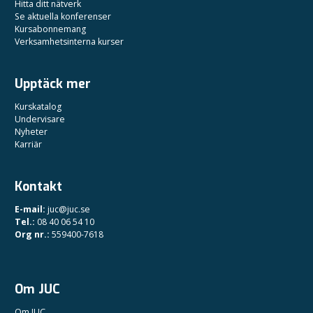
Hitta ditt nätverk
Se aktuella konferenser
Kursabonnemang
Verksamhetsinterna kurser
Upptäck mer
Kurskatalog
Undervisare
Nyheter
Karriär
Kontakt
E-mail:
juc@juc.se
Tel.:
08 40 06 54 10
Org nr.:
559400-7618
Om JUC
Om JUC