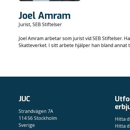
Joel Amram
Jurist, SEB Stiftelser
Joel Amram arbetar som jurist vid SEB Stiftelser. 
Skatteverket. I sitt arbete hjälper han bland annat t
JUC
Utfo
erbj
Strandvägen 7A
114 56 Stockholm
Hitta d
Sverige
Hitta d