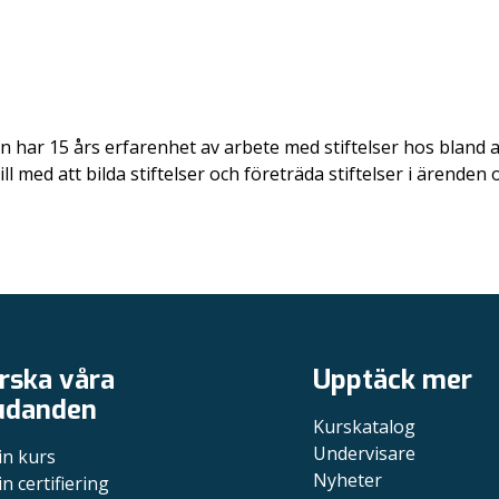
Han har 15 års erfarenhet av arbete med stiftelser hos blan
ill med att bilda stiftelser och företräda stiftelser i ärende
rska våra
Upptäck mer
udanden
Kurskatalog
Undervisare
in kurs
Nyheter
in certifiering