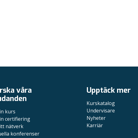
rska våra
Upptäck mer
udanden
Kurskatalog
Undervisare
in kurs
Nyheter
in certifiering
Karriär
itt nätverk
uella konferenser