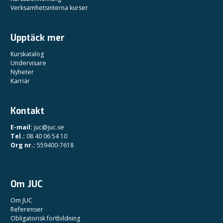
Verksamhetsinterna kurser
Upptäck mer
Kurskatalog
Undervisare
Nyheter
Karriär
Kontakt
E-mail:
juc@juc.se
Tel.:
08 40 06 54 10
Org nr.:
559400-7618
Om JUC
Om JUC
Referenser
Obligatorisk fortbildning