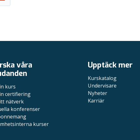
rska våra
Upptäck mer
udanden
Kurskatalog
Undervisare
in kurs
Nyheter
in certifiering
Karriär
itt nätverk
uella konferenser
bonnemang
mhetsinterna kurser