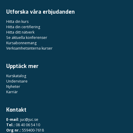
Utforska våra erbjudanden
Hitta din kurs
Hitta din certifiering
Hitta ditt nätverk
Se aktuella konferenser
Kursabonnemang
Verksamhetsinterna kurser
Upptäck mer
Kurskatalog
Undervisare
Nyheter
Karriär
Kontakt
E-mail:
juc@juc.se
Tel.:
08 40 06 54 10
Org nr.:
559400-7618