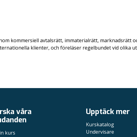
inom kommersiell avtalsrätt, immaterialrätt, marknadsrätt 
internationella klienter, och föreläser regelbundet vid olika 
rska våra
Upptäck mer
udanden
Kurskatalog
Undervisare
in kurs