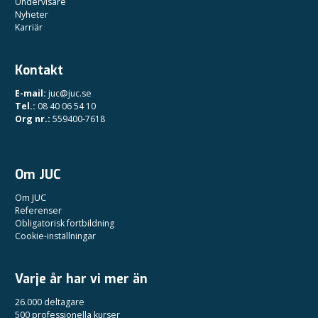
Undervisare
Nyheter
Karriär
Kontakt
E-mail:
juc@juc.se
Tel.:
08 40 06 54 10
Org nr.:
559400-7618
Om JUC
Om JUC
Referenser
Obligatorisk fortbildning
Cookie-inställningar
Varje år har vi mer än
26.000 deltagare
500 professionella kurser