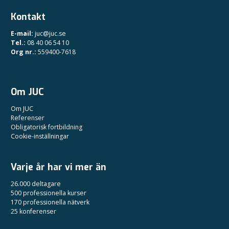
Kontakt
E-mail:
juc@juc.se
Tel.:
08 40 06 54 10
Org nr.:
559400-7618
Om JUC
Om JUC
Referenser
Obligatorisk fortbildning
Cookie-inställningar
Varje år har vi mer än
26.000 deltagare
500 professionella kurser
170 professionella nätverk
25 konferenser