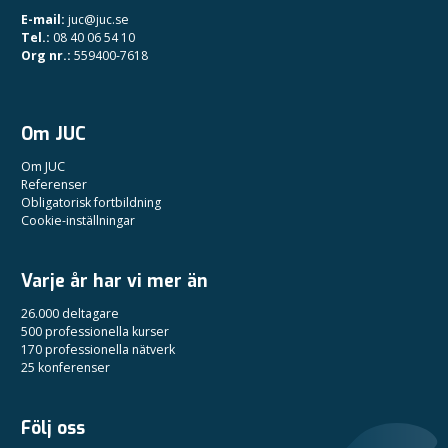
E-mail:
juc@juc.se
Tel.:
08 40 06 54 10
Org nr.:
559400-7618
Om JUC
Om JUC
Referenser
Obligatorisk fortbildning
Cookie-inställningar
Varje år har vi mer än
26.000 deltagare
500 professionella kurser
170 professionella nätverk
25 konferenser
Följ oss