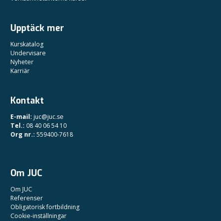
Upptäck mer
Kurskatalog
Undervisare
Nyheter
Karriär
Kontakt
E-mail:
juc@juc.se
Tel.:
08 40 06 54 10
Org nr.:
559400-7618
Om JUC
Om JUC
Referenser
Obligatorisk fortbildning
Cookie-inställningar