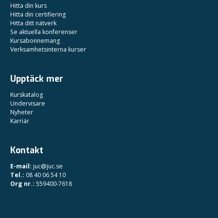
Hitta din kurs
Hitta din certifiering
Hitta ditt nätverk
Se aktuella konferenser
Kursabonnemang
Verksamhetsinterna kurser
Upptäck mer
Kurskatalog
Undervisare
Nyheter
Karriär
Kontakt
E-mail:
juc@juc.se
Tel.:
08 40 06 54 10
Org nr.:
559400-7618